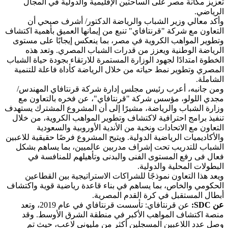
تعزيز مكانة مصر على الساحتين الإقليمية والدولية في المجال
الرياضي.
وأكد معالي وزير الشباب والرياضة الدكتور/ أشرف صبحي أن
التعاون مع شركة "قرنتافاي" تنبع من إيمانها العميق بأهمية اكتشاف
وتطوير المواهب الكروية في مصر، بما ينعكس إيجابًا على مستوى
الرياضة الوطنية ويعزز من قدرات الشباب المصري. وتعد هذه
الخطوة امتدادًا لجهود الوزارة المستمرة للارتقاء بجودة حياة الشباب
المصري وتطوير نمط حياته من خلال الرياضة كأداة فاعلة للتنمية
الشاملة.
ومن جانبه، أعرب رئيس مجلس إدارة شركة قرنتافاي المهندس/
مجدي اللولو، مؤسس شركة "قرنتافاي"، عن فخره بالتعاون مع
وزارة الشباب والرياضة، مشيرًا إلى أن المشروع المشترك يستهدف
تنفيذ برامج احترافية لاكتشاف وتطوير المواهب الكروية، من خلال
التعاون مع الاتحادات ونخبة من الأندية الأوروبية والسعودية
والأكاديميات الرياضية الدولية. ويتيح المشروع فرصًا حقيقية للاعبين
الشباب للتدريب تحت إشراف مدربين عالميين، بما يساهم بشكل
فعال فى رفع المستوى الفنى والبدنى وتأهيلهم للمنافسة في
البطولات المحلية والدولية.
ويعد هذا التعاون نموذجًا للشراكات الاستراتيجية بين القطاعين
الحكومي والخاص، بما يساهم في بناء قاعدة رياضية قوية واكتشاف
أبطال المستقبل في كرة القدم المصرية.
عن SDC:
عن قرنتافاي: تأسست قرنتافاي في عام 2019، وتعد
منصة اكتشاف المواهب الأكبر في منطقة الشرق الأوسط. وقد
وصل عدد اللاعبين المسجلين أكثر من مليوني لاعب، حيث تم