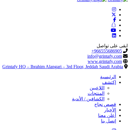
ابقى على تواصل
966555686905+
info@grintafy.com
www.grintafy.com
Grintafy HQ – Ibrahim Alangari – 3rd Floor, Jeddah Saudi Arabia
الرئيسية
إكتشف
اللاعبين
المنتجات
الكشافين / الأندية
قصص نجاح
الأخبار
أعلن معنا
إتصل بنا