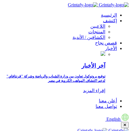
الرئيسية
إكتشف
اللاعبين
المنتجات
الكشافين / الأندية
قصص نجاح
الأخبار
آخر الأخبار
توقيع بروتوكول تعاون بين وزارة الشباب والرياضة وشركة "قرنتافاي"
لدعم اكتشاف المواهب الكروية في مصر
إقراء المزيد
أعلن معنا
تواصل معنا
English